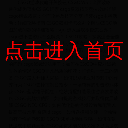
CSGO游戏攻略开关按钮 CSGO.WS：全面攻略，
带你成为顶尖CS:GO玩家 csgo反恐精英竞技攻略详解
csgo解说露露：全面攻略及技巧分享 虎牙csgo主播活
动：详细攻略指南 CSGO载图卡怎么办？解决CSGO地
图加载问题的详细攻略 csgo 进入游戏很慢怎么办？
csgo进不去游戏怎么解决？ CSGO攻略：探索适合全能
点击进入首页
玩家的多功能位置 csgo真人小瘦子详细游戏攻略
CSGO森林DDPA手套攻略：如何获取、升级和使用
CSGO游戏流畅性优化攻略：如何解决在玩LOL时掉帧
的问题 csgo滤镜没法用了：如何在CS:GO中应对滤镜
失效的情况 CSGO非凡品质的印花：打造独一无二的装
备 CSGO路人开挂大揭秘！如何识别和应对游戏中的作
弊行为 CSGO去掉控制台指令：一场纯粹的射击游戏体
验 CSGO蓝紫格子配红：绝妙搭配打造最佳游戏效果攻
略 CSGO高战绩截图：如何提高游戏技巧并取得优异成
绩 CSGO NEO CFG：如何优化您的游戏设置和配置以
提高竞技水平 奇葩id csgo：如何选择和创建一个独特
而有个性的游戏ID CSGO 5E单挑地图攻略：如何在竞
技游戏中脱颖而出 CSGO如何才能又快又准？提高游戏