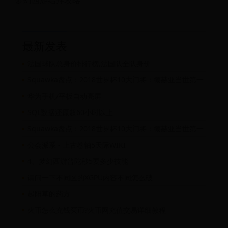
梦幻西游结拜攻略
最新发表
法国球队总身价排行榜,法国队全队身价
Squawka盘点：2018世界杯10大门将：德赫亚当世第一
华为手机/平板自动亮屏
SQL数据还原超60小时以上
Squawka盘点：2018世界杯10大门将：德赫亚当世第一
公会派系 - 上古卷轴5天际WIKI
4、梦幻西游普陀秒5要多少技能
请问一下不同区的XGPU内容不同怎么破
起阳草的药方
火币怎么充钱买币?火币网充值交易详细教程