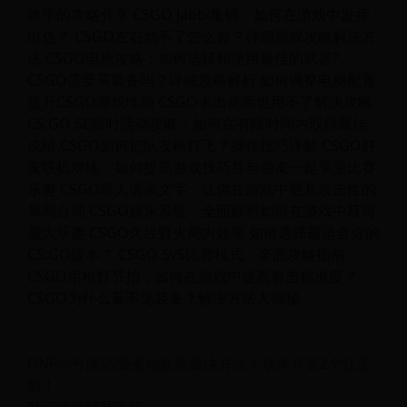
水平的攻略分享 CSGO Jabbi集锦：如何在游戏中发挥
出色？ CSGO左右动不了怎么办？详细游戏攻略解决方
法 CSGO电枪攻略：如何选择和使用最佳的武器?
CSGO需要买装备吗？详细攻略解析 如何调整电脑配置
提升CSGO游戏性能 CSGO卡出桌面也用不了解决攻略
CS:GO 5E限时活动攻略：如何在有限时间内取得最佳
成绩 CSGO如何把队友枪打飞？操作技巧详解 CSGO好
友联机对练：如何提高游戏技巧并与朋友一起享受比赛
乐趣 CSGO喷人语录文字：让你在游戏中更具攻击性的
犀利台词 CSGO娱乐系统：全面解析如何在游戏中获得
最大乐趣 CSGO久经野火局内效果 如何选择最适合你的
CS:GO版本？ CSGO 5v5比赛模式：全面攻略指南
CSGO用枪打节拍，如何在游戏中提高射击精准度？
CSGO为什么看不见装备？解决方法大揭秘
DNF小号做55级圣物换装最快方法！成本只要2个红玉
髓！