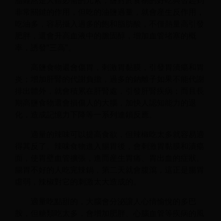
脂雖然是人體必需的元素，鹽對於食物的好吃與否起到
非常關鍵的作用，但吃的油鹽過量，就會産生反作用，
吃油多，容易攝入過多的飽和脂肪酸，不僅熱量高引發
肥胖，還會升高血液中的膽固醇，增加血管堵塞的概
率，誘發“三高”。
高鹽食物還會傷胃，刺激胃黏膜，引發胃潰瘍和胃
炎；增加肝腎的代謝負擔，過多的鈉離子如果不能代謝
排出體外，就會積累在肝腎處，引發肝腎疾病；而且長
期高鹽食物還會損傷人的大腦，加快人認知能力的退
化，造成記憶力下降等一系列連鎖反應。
適量的辣味可以提高食欲，但辣椒吃太多就容易適
得其反了。辣味食物進入腸胃後，會刺激胃黏膜和潰瘍
面，使胃壁血管擴張，進而産生胃痛、胃出血的症狀。
腸胃不好的人吃完辣鍋，第二天就會腹瀉，這正是腸胃
虛弱，辣椒對它的刺激太大造成的。
適量吃點甜的，大腦會分泌讓人心情愉悅的多巴
胺，但糖類吃太多，會增加肥胖、心腦血管等疾病的風