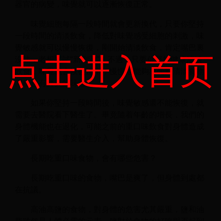
器官的病變，味覺就可以逐漸恢復正常。
味覺細胞每隔一段時間就會更新換代，只要你堅持
一段時間的清淡飲食，降低對味覺感受細胞的刺激，味
覺敏感就可以慢慢恢復，剛開始清淡飲食，肯定嘴巴裏
点击进入首页
沒味，老想試試“新刺激”。不過，只要你堅持健康清淡
飲食，味覺就會恢復正常，慢慢地能夠感受到清淡食物
同樣會有鮮美的味道。
如果你堅持一段時間後，味覺敏感還不能恢復，就
需要去醫院看下醫生了。畢竟隨着年齡的增長，我們的
身體機能也在退化，可能之前的重口味飲食對身體造成
了嚴重影響，需要醫生介入，幫助身體恢復。
長期吃重口味食物，會有哪些危害？
長期吃重口味的食物，嘴巴是爽了，但身體到處都
在抗議。
高油高鹽的食物，對身體的危害尤其嚴重，鹽和油