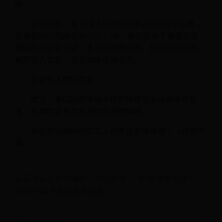
險。
研究顯示，每天攝入的糖類熱量超出150卡路裏，
患糖尿病的風險就會高出1.1%，糖類還會干擾胰島素，
膽固醇的正常分泌，進而引發糖尿病、脂肪肝等疾病。
糖類攝入太多，還會加速皮膚老化。
甜食對人體的危害
總之，重口味的食物不僅對味覺感受細胞會有刺
激，長期吃還會危害我們的身體健康。
各位早出晚歸的打工人們要注意健康哦！（科普中
國）
从百强县跻身大城市，浙江县域“一哥”慈溪有多强？
2025年城乡低保服务指南