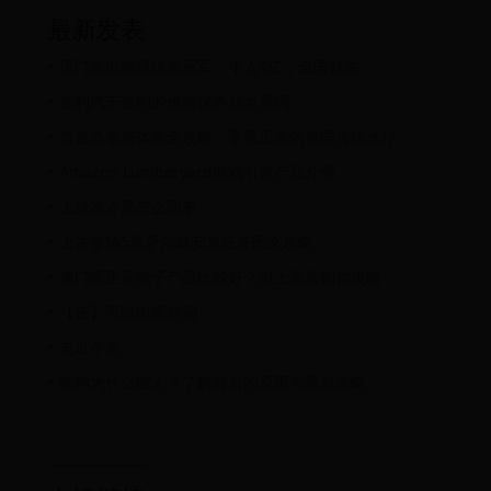
最新发表
厦门跑出超级隐形冠军：年入4亿，全国领先
吉利汽车金刚的维修保养成本高吗
普吉岛泰浴体验全攻略：享受正宗的泰国传统水疗
Amazon Lumberyard游戏引擎产品介绍
上身发冷是怎么回事
上古卷轴5莫萨尔城安息任务图文攻略
澳门哪里买电子产品比较好？附上最新购物攻略
【任】可以组哪些词
走近冬奥
狗狗为什么咬人？了解背后的原因与应对策略