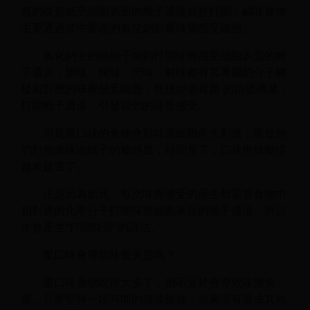
感的味覺感受細胞表面的離子通道就會打開；鹹味食物
主要通過其中富含的氯化鈉影響味覺感受細胞。
氯化鈉中的鈉離子能夠打開味覺感受細胞表面的離
子通道；甜味、辣味、苦味、鮮味都有其專屬的分子觸
發相對應的味覺感受細胞，然後經過複雜 的信號傳遞，
打開離子通道，引發我們的味覺感受。
但是重口味的食物會對味蕾細胞産生刺激，降低他
們對相應味道離子的敏感度，時間長了，口味也就變得
越來越重了。
正是因為如此，每次味覺感受的産生都需要食物中
相對應的化學分子打開味覺細胞表面的離子通道，所以
才會産生“打開味蕾”的説法。
重口味會導致味覺失靈嗎？
重口味食物吃得太多了，倒不至於會導致味覺失
靈。只要堅持一段時間的清淡飲食，如果沒有造成其他