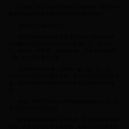
長期重口味真的不會對身體造成傷害嗎？我們的味
覺感受細胞到底是怎麼變得這麼喜歡重口味的？
為什麼有人偏好重口味？
我們對味覺的感知主要是通過舌頭上豐富的味蕾，
吃到嘴裏的食物首先會由味蕾先鑒別一下，“能不能
吃、啥味的、好吃麼”，經過鑒別後，才會將信息傳到
大腦，決定要不要吃下去。
舌頭感受到的味覺（包括甜、鹹、鮮、苦、酸），
可以幫助身體鑒別和獲取食物，吸收身體需要的營養物
質，也能幫助我們排除掉那些有毒和對身體有害的物
質。
例如，我們可以感知到食物腐敗後酸臭的味道，從
而“勸退”吃掉它們的想法。
感受味覺的味蕾除了舌頭之外，還會分佈在軟腭和
咽部，而且它們會定期自我更新，每隔10天到2周味蕾