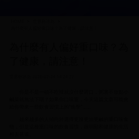
HOME
>
世界杯冰岛
>
為什麼有人偏好重口味？為了健康，請注意！
為什麼有人偏好重口味？為
了健康，請注意！
世界杯冰岛
2026-02-24 14:24:27
你是不是一頓不吃辣就沒什麼胃口，粥裏不放點小
鹹菜就無法下咽？如果你口味重，今天這篇文章可能會
給你帶來一些飲食習慣上的“衝擊”……
越來越多的人傾向於選擇更辣更油更鹹的重口味食
物，但是這種重口味的飲食習慣，很明顯和健康的生活
相去甚遠。