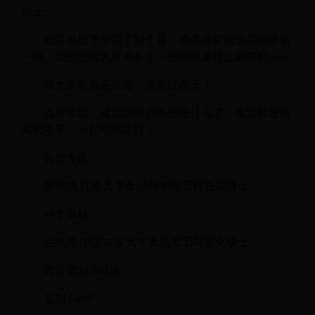
以上。
如果是想下午饿了加个餐，或者没空做饭偶尔凑合
一顿，我们也给大家准备了一些能快速吃上的搭配——
祝大家吃饱还能瘦，美美过春天！
点赞收藏，减脂期再也不愁吃什么了。欢迎转发给
减肥搭子，一起吃饱吃好！
合作专家
张明凯 江南大学食品科学与工程在读博士
科学审核
兰晓芳 中国农业大学食品加工与安全硕士
内容策划 Susie
监制 Feidi