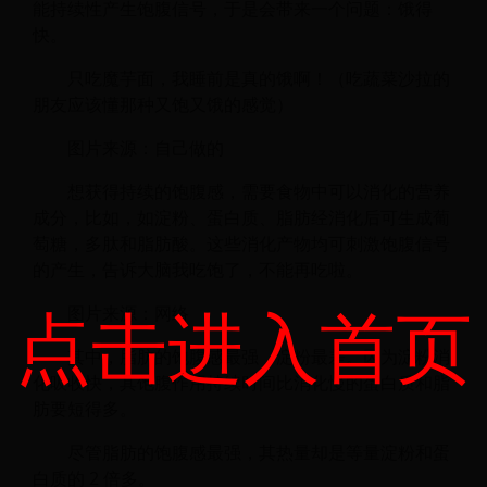
能持续性产生饱腹信号，于是会带来一个问题：饿得
快。
只吃魔芋面，我睡前是真的饿啊！（吃蔬菜沙拉的
朋友应该懂那种又饱又饿的感觉）
图片来源：自己做的
想获得持续的饱腹感，需要食物中可以消化的营养
成分，比如，如淀粉、蛋白质、脂肪经消化后可生成葡
萄糖，多肽和脂肪酸。这些消化产物均可刺激饱腹信号
的产生，告诉大脑我吃饱了，不能再吃啦。
点击进入首页
图片来源：网络
其中，脂肪的饱腹感最强，淀粉最差。因为淀粉消
化吸收快，其饱腹作用持续时间比消化慢的蛋白质和脂
肪要短得多。
尽管脂肪的饱腹感最强，其热量却是等量淀粉和蛋
白质的 2 倍多。