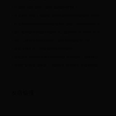
什麼是 .Aae 文件？我可以刪除它們嗎？
安卓安全必备！揭秘腾讯管家如何守护你的隐私与安全
吐血整理iPhone降价规律及购买攻略，iPhone15年末双12降价预估
青丘狐传说长亭篇结局是什么? 揭秘翁长亭为何白头发结局死了吗
为什么韩信现在都出肉鞋，韩信有必要出鞋子吗
微商大师之路：探索成功背后的秘密
深度解析2026世界杯赛程与球队表现预测，谁将登顶足球世界之巅
房地产新旧模式转换：肖钢解析2025年市场走向与应对策略
友情链接