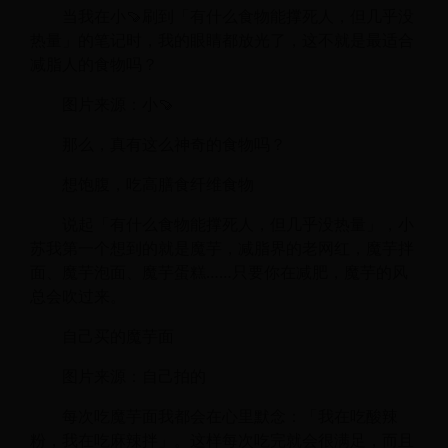
当我在小🍠刷到「有什么食物能撑死人，但几乎没
热量」的笔记时，我的眼睛都放光了，这不就是最适合
减脂人的食物吗？
图片来源：小🍠
那么，真有这么神奇的食物吗？
想饱腹，吃高膳食纤维食物
说起「有什么食物能撑死人，但几乎没热量」，小
苏我第一个想到的就是魔芋，减脂界的老网红，魔芋拌
面、魔芋泡面、魔芋蛋糕……只要你在减肥，魔芋的风
总会吹过来。
自己买的魔芋面
图片来源：自己拍的
每次吃魔芋面我都会在心里默念：「我在吃酸辣
粉，我在吃麻辣拌」。这样每次吃完就会很满足，而且