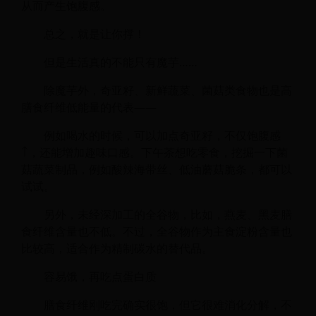
从而产生饱腹感。
总之，就是让你撑！
但是生活真的不能只有魔芋……
除魔芋外，奇亚籽、新鲜蔬菜、菌菇类食物也是高
膳食纤维低能量的代表——
例如喝水的时候，可以加点奇亚籽，不仅饱腹感
↑，还能增加趣味口感。下午茶想吃零食，挖掘一下菌
菇蔬菜制品，例如酸辣海带丝、低油蘑菇脆条，都可以
试试。
另外，未经深加工的全谷物，比如，燕麦、黑麦膳
食纤维含量也不低。不过，全谷物作为主食淀粉含量也
比较高，适合作为精制碳水的替代品。
容易饿，再吃点蛋白质
膳食纤维刚吃完确实很饱，但它很难消化分解，不