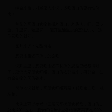
综合来看，对减脂人来说，多吃蛋白质更有性价
比！
常见的高蛋白食物包括鸡蛋白、鸡胸肉、虾、巴沙
鱼、牛里脊、猪里脊……避开重油重盐的烹饪方式，选
你爱吃的就好。
图片来源：站酷海洛
想要饱腹还不胖，怎么吃
说到这里，想要吃饱还不长胖的思路已经很清晰
了，建议大家膳食纤维、蛋白质搭配着来，再配合一些
有全谷物的优质碳水。
简单地说就是，高膳食纤维蔬菜 + 优质蛋白质 + 粗
杂粮。
比例上可以参考中国居民平衡膳食餐盘，蛋白质占
总比 20% 左右，膳食纤维包含全谷物和蔬菜要在 50%