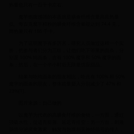
热量也只有一百千卡左右。
魔芋饱腹感强的本质就是膳食纤维含量高且热量
低。每百克魔芋精粉的膳食纤维含量能达到 74.4 克，
而热量只有 186 千卡。
为了证明魔芋有多厉害，研究人员做过这样一个实
验，把参与者们分为三组，让他们吃下等量的面条，分
别是 100% 纯面条，含有 100% 魔芋和 50% 魔芋的面
条；然后，在一个半小时后无限量供应甜品。
结果与吃纯面条的朋友相比，吃含有 100% 和 50%
魔芋的面条的朋友，整体能量摄入分别减少了 47% 和
23%[1]。
图片来源：自己做的
以魔芋为代表的高膳食纤维的食物，一方面，通过
强吸水性，促进胃膨胀、延迟胃排空；另一方面，刺激
肠道分泌厌食激素，触发与饱腹相关神经信号的传入，